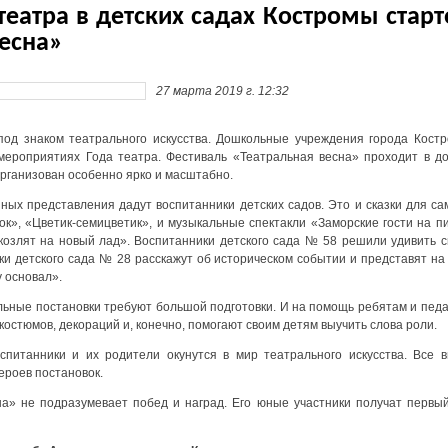
театра в детских садах Костромы стар
весна»
27 марта 2019 г. 12:32
под знаком театрального искусства. Дошкольные учреждения города Кост
 мероприятиях Года театра. Фестиваль «Театральная весна» проходит в д
 организован особенно ярко и масштабно.
ных представления дадут воспитанники детских садов. Это и сказки для са
к», «Цветик-семицветик», и музыкальные спектакли «Заморские гости на пи
козлят на новый лад». Воспитанники детского сада № 58 решили удивить 
ки детского сада № 28 расскажут об историческом событии и представят на
 основал».
льные постановки требуют большой подготовки. И на помощь ребятам и педа
 костюмов, декораций и, конечно, помогают своим детям выучить слова роли.
спитанники и их родители окунутся в мир театрального искусства. Все 
ероев постановок.
а» не подразумевает побед и наград. Его юные участники получат первый