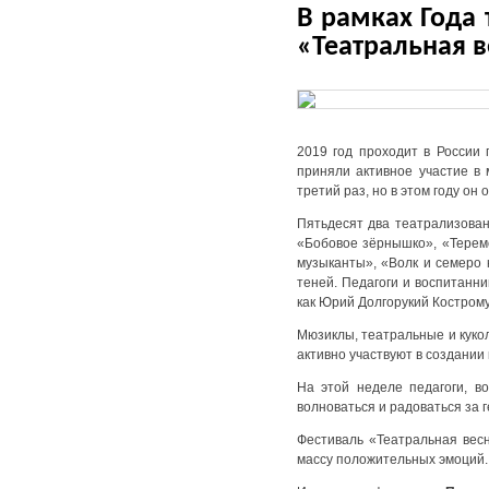
В рамках Года 
«Театральная 
2019 год проходит в России 
приняли активное участие в
третий раз, но в этом году он
Пятьдесят два театрализован
«Бобовое зёрнышко», «Теремо
музыканты», «Волк и семеро 
теней. Педагоги и воспитанни
как Юрий Долгорукий Кострому
Мюзиклы, театральные и куко
активно участвуют в создании
На этой неделе педагоги, во
волноваться и радоваться за г
Фестиваль «Театральная весн
массу положительных эмоций.