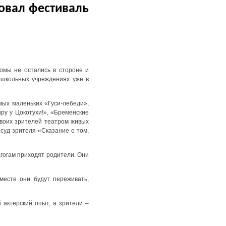
товал фестиваль
ромы не остались в стороне и
ошкольных учреждениях уже в
мых маленьких «Гуси-лебеди»,
ру у Цокотухи!», «Бременские
своих зрителей театром живых
 суд зрителя «Сказание о том,
гогам приходят родители. Они
вместе они будут переживать,
 актёрский опыт, а зрители –