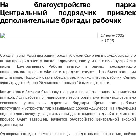
На благоустройство парка
Центральный подрядчик привлек
дополнительные бригады рабочих
17 июня 2022
г. 17:35
Сегодня глава Администрации города Алексей Смирнов в рамках выездного
штаба проверил работу нового подрядчика, приступившего к благоустройству
парка «Центральный». Работы ведутся в рамках президентского
национального проекта «Жилье и городская среда». На объект компания
вышла в мае. Подрядчик, как и обещал, увеличил количество рабочих. Сейчас
здесь трудится более 20 человек и порядка 10 единиц техники.
Как доложили Алексею Смирнову, главную аллею парка полностью выложили
плиткой. Идут работы по планировке у территории памятника - подготовлено
основание, установлены дорожные бордюры. Кроме того, рабочие
приступили к устройству так называемых дорожек-дублеров. На следующей
неделе здесь начнут укладывать лотки для отведения воды. Как только этот
процесс будет завершен, начнется обустройство центральной входной
группы парка.
Одновременно идет ремонт лестницы – подготовлено основание, сейчас