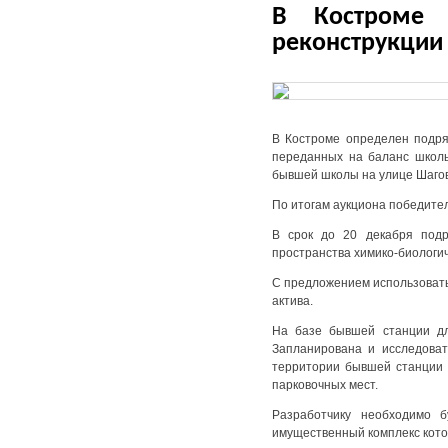
В Костроме 
реконструкции
В Костроме определен подряд
переданных на баланс школ
бывшей школы на улице Шагов
По итогам аукциона победите
В срок до 20 декабря подр
пространства химико-биологич
С предложением использовать
актива.
На базе бывшей станции дл
Запланирована и исследоват
территории бывшей станции 
парковочных мест.
Разработчику необходимо б
имущественный комплекс кото