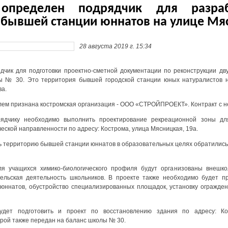
определен подрядчик для разраб
 бывшей станции юннатов на улице Мя
28 августа 2019 г. 15:34
чик для подготовки проектно-сметной документации по реконструкции дв
ы № 30. Это территория бывшей городской станции юных натуралистов н
а.
лем признана костромская организация - ООО «СТРОЙПРОЕКТ». Контракт с не
ядчику необходимо выполнить проектирование рекреационной зоны для
еской направленности по адресу: Кострома, улица Мясницкая, 19а.
 территорию бывшей станции юннатов в образовательных целях обратились
я учащихся химико-биологического профиля будут организованы внешкол
ельская деятельность школьников. В проекте также необходимо будет пр
юннатов, обустройство специализированных площадок, установку огражден
удет подготовить и проект по восстановлению здания по адресу: Ко
рой также передан на баланс школы № 30.