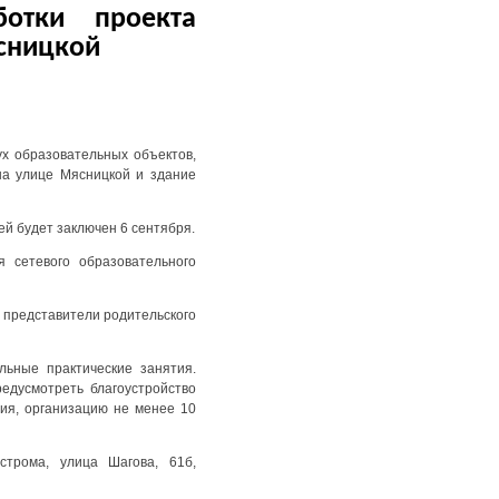
отки проекта
сницкой
ух образовательных объектов,
а улице Мясницкой и здание
й будет заключен 6 сентября.
 сетевого образовательного
 представители родительского
ьные практические занятия.
едусмотреть благоустройство
ия, организацию не менее 10
строма, улица Шагова, 61б,