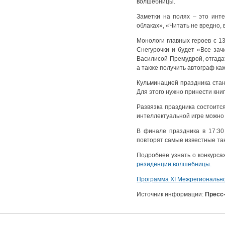
волшебницы.
Заметки на полях – это инте
облаках», «Читать не вредно, 
Монологи главных героев с 1
Снегурочки и будет «Все зач
Василисой Премудрой, отгада
а также получить автограф каж
Кульминацией праздника стан
Для этого нужно принести кни
Развязка праздника состоится
интеллектуальной игре можно 
В финале праздника в 17:30
повторят самые известные та
Подробнее узнать о конкурса
резиденции волшебницы.
Программа XI Межрегионально
Источник информации:
Пресс