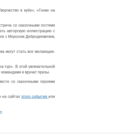
ворчество в кубе», «Гонки на
стреча со сказочными гостями
вать авторскую иллюстрацию с
иги с Морозом Добродеевичем,
ва могут стать все желающие.
ра-тур». В этой увлекательной
с командами и вручат призы.
месте со сказочными героями
о на сайтах
этого события
или
е»