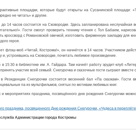
рактивные площадки, которые будут открыты на Сусанинской площади: «Т
вредно не читать» и другие.
3 до 14 часов состоится на Сковородке. Здесь запланирована неслучайная в
итательно!». Гости смогут проверить технику чтения с Тол Бабаем, нарисо
ть кроссворд с Романовской овечкой, изготовить фирменную закладку для кн
дого героя.
ет флэш-моб «Читай, Кострома!», он начнётся в 14 часов. Участником дейст
гу и, устроившись на Сковородке, почитать любимое произведение.
 в 15:30 в библиотеке им. А. Гайдара. Там начнёт работу эрудит-клуб «Лите
принять участие всей семьей. Снегурочка и сказочные гости сыграют вместе 
 в Резиденции Снегурочки состоится весенний бал «Па сказкам». Гости в
нцевальные па из мультфильмов, снятых по мотивам любимых книг.
х и мероприятиях праздника, посвящённого дню рождения Снегурочки можн
го праздника, посвященного Дню рождения Снегурочки, «Чудеса в переплёт
-служба Администрации города Костромы