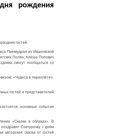
 дня рождения
раздник гостей.
лиса Премудрая из Ивановской
Вятских Полян, Алеша Попович
аздника смогут пообщаться со
визом: «Чудеса в переплёте».
очных гостей и представителей
 состоятся основные события
ление «Сказки в облаках». В
 поздравят Снегурочку с днём
я авторская сказка от гостей