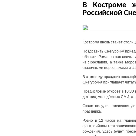
В Костроме ж
Российской Сн
Кострома вновь станет столиц
Поздравить Снегурочку приед
области, Романовская овечка
из Ярославля, а также Мороз
сказочными персонажами и сф
В этом году праздник посвящ
Снегурочка приглашает читать
Предисловие откроет в 10:30 
детских, молодёжных СМИ, а 
Около полудня сказочная де
праздника.
Ровно в 12 часов на главно
фантазийном театрализованно
рождения. Здесь будет презе