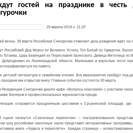
дут гостей на празднике в честь
егурочки
29 марта 2019 г. 11:20
ей весны. 30 марта Российская Снегурочка отмечает день рождения ждёт на п
ут Российский Дед Мороз из Великого Устюга, Тол Бабай из Удмуртии, Васи
 из Тутаева, Царь Берендей из Переславля-Залесского, Девица Метелица из 
 Добродеевич из Ленинградской области. Маленькие и взрослые гости пр
отографироваться на память.
ён детской литературе и семейному чтению. Все мероприятия пройдут под де
 праздник как открытую книгу. Главные события состоятся 30 марта.
в Резиденции Снегурочки диалог-кафе «Вопросы классиков» с участием сказ
также блогеров и профессиональных журналистов города.
легация отправится праздничным шествием к Сусанинской площади, где
й сцене начнутся «Сказочные перипетии» – театрализованное представ
м шоу российские сказочные герои представят интерактивные программы,
нтована книга «Чудеса в переплёте». Каждая страница – иллюстрированна